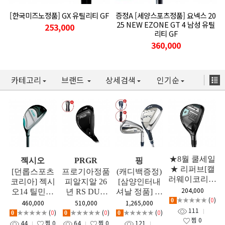
[한국미즈노정품] GX 유틸리티 GF
증정A [세양스포츠정품] 요넥스 20
25 NEW EZONE GT 4 남성 유틸
253,000
리티 GF
360,000
카테고리
브랜드
상세검색
인기순
★8월 쿨세일
젝시오
PRGR
핑
★ 리퍼브[캘
[던롭스포츠
프로기아정품
(캐디백증정)
러웨이코리아
코리아] 젝시
피알지알 26
[삼양인터내
정품] 캘러웨
204,000
오14 틸민트
년 RS DUO
셔날 정품] 핑
이 레바 라이
★★★★★
(
0
)
0
여성 유틸리
남성용 유틸
GLE 3 여성용
460,000
510,000
1,265,000
즈 (REVA RI
111
티 GF
리티 우드 GF
유틸+아이언
★★★★★
(
0
)
★★★★★
(
0
)
★★★★★
(
0
)
0
0
0
SE) 여성용 4
찜
0
세트 (5H, 6-9,
44
찜
0
64
찜
0
121