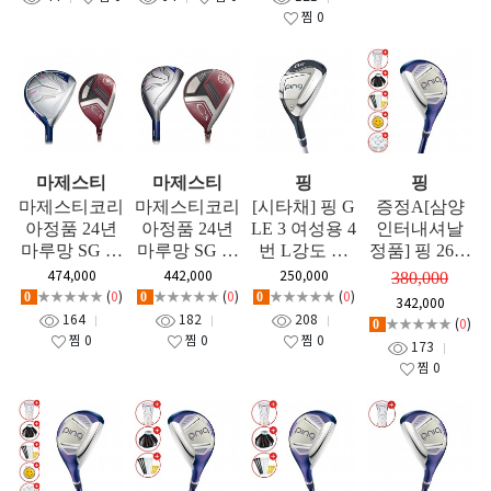
번 유틸리티
P,U,S) GF
찜
0
우드 GF
마제스티
마제스티
핑
핑
마제스티코리
마제스티코리
[시타채] 핑 G
증정A[삼양
아정품 24년
아정품 24년
LE 3 여성용 4
인터내셔날
마루망 SG 여
마루망 SG 여
번 L강도 유
정품] 핑 26년
성용 우드 +
성용 유틸 +
틸리티 GF
GLE 4 여성용
474,000
442,000
250,000
380,000
오리엔트골프
오리엔트골프
유틸리티 좌
★★★★★
(
0
)
★★★★★
(
0
)
★★★★★
(
0
)
0
0
0
342,000
정품 야마하 2
정품 야마하 2
타 GF
164
182
208
★★★★★
(
0
)
0
2년 씨즈 여성
2년 씨즈 여성
찜
0
찜
0
찜
0
173
용 유틸 GF
용 우드 GF
찜
0