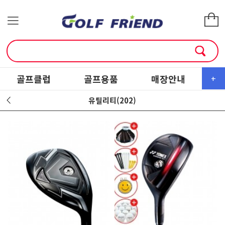
골프클럽
골프용품
매장안내
소
+
유틸리티(202)