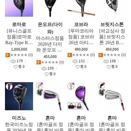
로마로
온오프(다이
코브라
브릿지스톤
[유니스골프
[푸마코리아
[석교상사 정
와)
정품]로마로
정품] 코브라
품] 브릿지스
마스터스정품
Ray-Type R Pl
26년 아티클
톤 26년 BX2
2026년 다이
us UT 남성용
커스텀 OPT
유틸리티 GF
1,000,000
490,000
450,000
와 온오프 CB
유틸 GF
M CUSTOM
★★★★★
(
0
)
★★★★★
(
0
)
★★★★★
(
0
)
0
0
0
T 526 남성 유
455,000
유틸리티 TO
179
152
108
틸리티 GF
★★★★★
(
0
)
0
UR-AD DI G
찜
0
찜
0
찜
0
199
F
찜
0
미즈노
혼마
혼마
혼마
한국미즈노정
[혼마골프 정
[혼마골프 정
[혼마골프 정
품 2026년 JP
품] 혼마 비즐
품] 혼마 비즐
품] 혼마 비즐