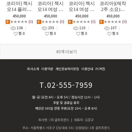
코리아] 젝시
코리아] 젝시
코리아] 젝시
코리아](제작
오14 플러스
오14 여성 유
오14 여성 블
2주 소요)젝
남성 유틸리
틸리티 GF
루 유틸리티
시오14 남성
450,000
450,000
450,000
450,000
티 GF
GF
좌타 유틸리
★★★★★
(
0
)
★★★★★
(
0
)
★★★★★
(
0
)
★★★★★
(
0
)
0
0
0
0
티 GF
136
255
110
107
찜
0
찜
0
찜
0
찜
0
40
개 더보기
회사소개
이용약관
개인정보처리방침
이용안내
PC버전
T.02-555-7959
월~금 (오전 8시 ~ 오후 5시 / 점심시간 12시 ~ 1시)
주말 및 공휴일 휴무
매장은 365일 연중 무휴(오전 10시 ~ 오후 8시)
회사명
:
(주)골프프렌드
| 대표자
:
김준규
주소
:
서울특별시 서초구 강남대로 341 (삼원빌딩) 3층 골프프렌드