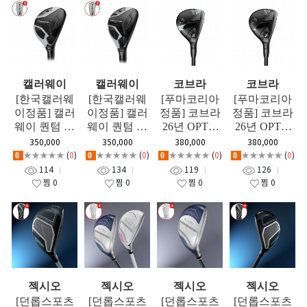
캘러웨이
캘러웨이
코브라
코브라
[한국캘러웨
[한국캘러웨
[푸마코리아
[푸마코리아
이정품] 캘러
이정품] 캘러
정품] 코브라
정품] 코브라
웨이 퀀텀 맥
웨이 퀀텀 맥
26년 OPTM
26년 OPTM
스패스트(QU
스(QUANTU
여성용 유틸
유틸리티 GF
350,000
350,000
380,000
380,000
ANTUM MA
M MAX) 남
리티 L강도 G
★★★★★
(
0
)
★★★★★
(
0
)
★★★★★
(
0
)
★★★★★
(
0
)
0
0
0
0
X FAST) 남성
성 유틸리티
F
114
134
119
126
유틸리티 GF
GF
찜
0
찜
0
찜
0
찜
0
젝시오
젝시오
젝시오
젝시오
[던롭스포츠
[던롭스포츠
[던롭스포츠
[던롭스포츠