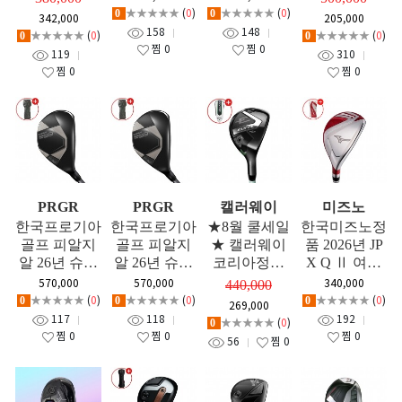
리티 GF
여성용 4번 L
트) 남성용 유
시타채 GF
★★★★★
(
0
)
★★★★★
(
0
)
0
0
342,000
205,000
유틸리티 GF
틸리티 GF
158
148
★★★★★
(
0
)
★★★★★
(
0
)
0
0
찜
0
찜
0
119
310
찜
0
찜
0
PRGR
PRGR
캘러웨이
미즈노
한국프로기아
한국프로기아
★8월 쿨세일
한국미즈노정
골프 피알지
골프 피알지
★ 캘러웨이
품 2026년 JP
알 26년 슈퍼
알 26년 슈퍼
코리아정품
X Q Ⅱ 여성
에그 헥사 (26
에그 헥사 (26
캘러웨이 엘
유틸리티 GF
570,000
570,000
340,000
440,000
SUPER EGG
SUPER EGG
리트 (ELYTE)
★★★★★
(
0
)
★★★★★
(
0
)
★★★★★
(
0
)
0
0
0
269,000
HEXA) 고반
HEXA) 고반
맥스패스트
117
118
192
★★★★★
(
0
)
0
발 유틸리티
발 유틸리티
여성용 유틸
찜
0
찜
0
찜
0
56
찜
0
우드 여성용
우드 남성용
리티우드 GF
GF
GF