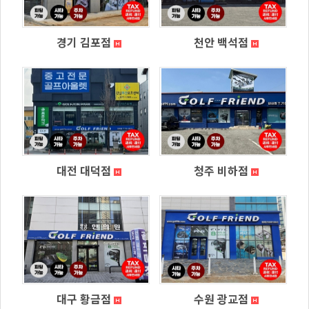
경기 김포점
천안 백석점
대전 대덕점
청주 비하점
대구 황금점
수원 광교점