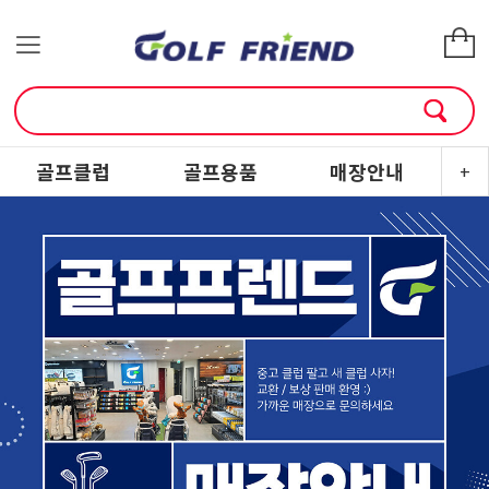
골프클럽
골프용품
매장안내
소
+