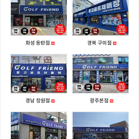
화성 동탄점
경북 구미점
경남 창원점
광주본점