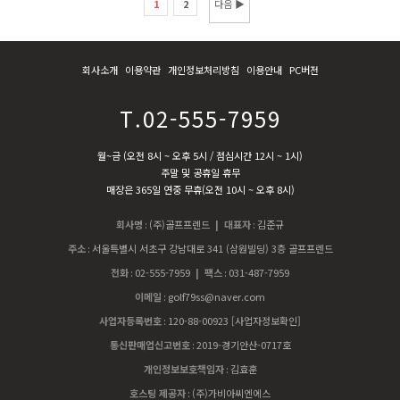
1
2
다음 ▶
회사소개
이용약관
개인정보처리방침
이용안내
PC버전
T.02-555-7959
월~금 (오전 8시 ~ 오후 5시 / 점심시간 12시 ~ 1시)
주말 및 공휴일 휴무
매장은 365일 연중 무휴(오전 10시 ~ 오후 8시)
회사명
:
(주)골프프렌드
| 대표자
:
김준규
주소
:
서울특별시 서초구 강남대로 341 (삼원빌딩) 3층 골프프렌드
전화
:
02-555-7959
| 팩스
:
031-487-7959
이메일
:
golf79ss@naver.com
사업자등록번호
:
120-88-00923
[사업자정보확인]
통신판매업신고번호
:
2019-경기안산-0717호
개인정보보호책임자
:
김효훈
호스팅 제공자
:
(주)가비아씨엔에스