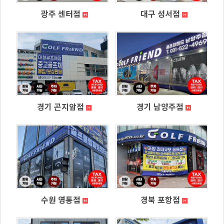
광주 센터점
대구 성서점
경기 곤지암점
경기 남양주점
수원 영통점
경북 포항점