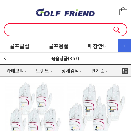
골프클럽
골프용품
매장안내
소
+
묶음상품(367)
카테고리
브랜드
상세검색
인기순