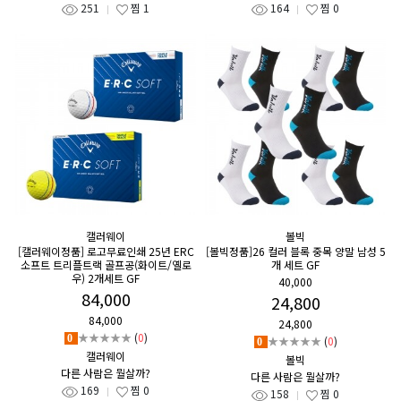
251
찜
1
164
찜
0
캘러웨이
볼빅
[캘러웨이정품] 로고무료인쇄 25년 ERC
[볼빅정품]26 컬러 블록 중목 양말 남성 5
소프트 트리플트랙 골프공(화이트/옐로
개 세트 GF
우) 2개세트 GF
40,000
84,000
24,800
84,000
24,800
★★★★★
(
0
)
0
★★★★★
(
0
)
0
캘러웨이
볼빅
다른 사람은 뭘살까?
다른 사람은 뭘살까?
169
찜
0
158
찜
0