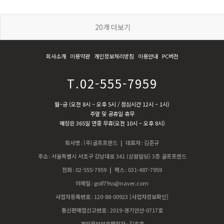
20
개 더보기
회사소개
이용약관
개인정보처리방침
이용안내
PC버전
T.02-555-7959
월~금 (오전 8시 ~ 오후 5시 / 점심시간 12시 ~ 1시)
주말 및 공휴일 휴무
매장은 365일 연중 무휴(오전 10시 ~ 오후 8시)
회사명
:
(주)골프프렌드
| 대표자
:
김준규
주소
:
서울특별시 서초구 강남대로 341 (삼원빌딩) 3층 골프프렌드
전화
:
02-555-7959
| 팩스
:
031-487-7959
이메일
:
golf79ss@naver.com
사업자등록번호
:
120-88-00923
[사업자정보확인]
통신판매업신고번호
:
2019-경기안산-0717호
개인정보보호책임자
:
김효훈