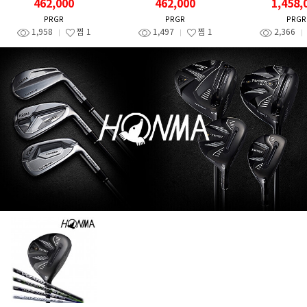
462,000
462,000
1,458,
PRGR
PRGR
PRGR
1,958
찜
1
1,497
찜
1
2,366