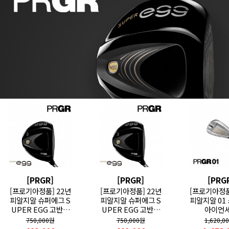
[PRGR]
[PRGR]
[PRG
[프로기아정품] 22년
[프로기아정품] 22년
[프로기아정품]
피알지알 슈퍼에그 S
피알지알 슈퍼에그 S
피알지알 01 
UPER EGG 고반발
UPER EGG 고반발
아이언
우드 여성용_GF
우드 남성용_GF
750,000원
750,000원
1,620,0