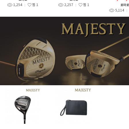
1,254
찜
1
2,257
찜
1
로마로
5,114