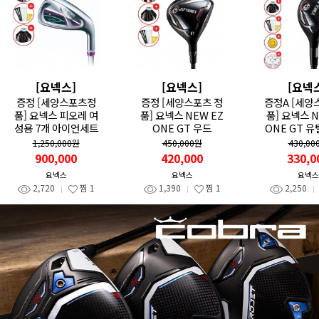
[요넥스]
[요넥스]
[요넥
증정 [세양스포츠정
증정 [세양스포츠 정
증정A [세양
품] 요넥스 피오레 여
품] 요넥스 NEW EZ
품] 요넥스 N
성용 7개 아이언세트
ONE GT 우드
ONE GT 유
F
1,250,000원
450,000원
430,00
900,000
420,000
330,0
요넥스
요넥스
요넥스
2,720
찜
1
1,390
찜
1
2,250