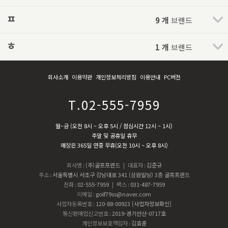
ㅍ
9 개
브랜드
ㅎ
1 개
브랜드
회사소개
이용약관
개인정보처리방침
이용안내
PC버전
T.02-555-7959
월~금 (오전 8시 ~ 오후 5시 / 점심시간 12시 ~ 1시)
주말 및 공휴일 휴무
매장은 365일 연중 무휴(오전 10시 ~ 오후 8시)
회사명
:
(주)골프프렌드
| 대표자
:
김준규
주소
:
서울특별시 서초구 강남대로 341 (삼원빌딩) 3층 골프프렌드
전화
:
02-555-7959
| 팩스
:
031-487-7959
이메일
:
golf79ss@naver.com
사업자등록번호
:
120-88-00923
[사업자정보확인]
통신판매업신고번호
:
2019-경기안산-0717호
개인정보보호책임자
:
김효훈