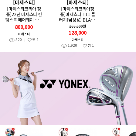
[마제스티]
[마제스티]
[마제스티코리아 정
[마제스티코리아정
품]22년 마제스티 컨
품]마제스티 T11 클
퀘스트 페어웨이 우드
러치(남성용) BLACK
카본
_GF
800,000
168,000원
128,000
마제스티
520
찜
1
마제스티
1,920
찜
1