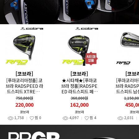
[코브라]
[코브라]
[코브
[푸마코리아정품] 코
★시타채★[푸마코
[푸마코리아
브라 RADSPEED 라
브라 정품]RADSPE
브라 RADSPEED 라
드스피드 XTREME
ED 라드스피드 페어
드스피드 남
남성 드라이버 TOU
웨이우드 3번(14.5
언(I#5-PW)
750,000원
360,000원
1,150,0
R AD 샤프트_GF
도) SR /남성
O NEO950
220,000
162,000
450,0
코브라
코브라
코브라
1,758
찜
0
4,097
찜
4
2,031