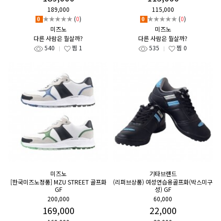
189,000
115,000
★★★★★
(
0
)
★★★★★
(
0
)
0
0
미즈노
미즈노
다른 사람은 뭘살까?
다른 사람은 뭘살까?
540
찜
1
535
찜
0
미즈노
기타브랜드
[한국미즈노정품] MZU STREET 골프화
(리퍼브상품) 여성연습용골프화(박스미구
GF
성) GF
200,000
60,000
169,000
22,000