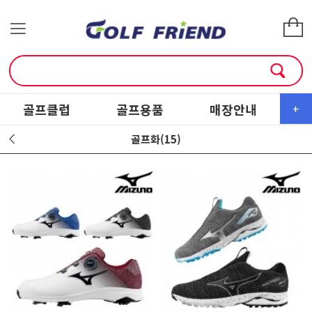
골프클럽
골프용품
매장안내
소
+
골프화(15)