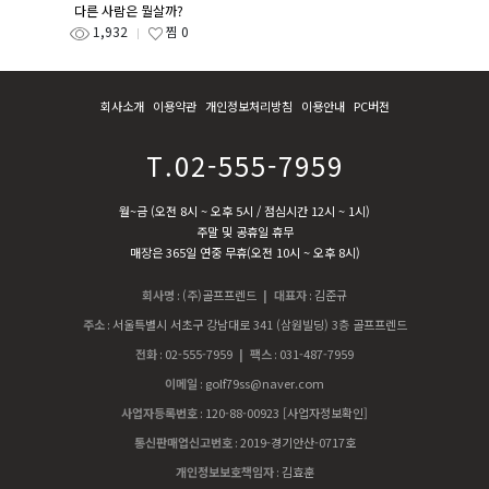
다른 사람은 뭘살까?
1,932
찜
0
회사소개
이용약관
개인정보처리방침
이용안내
PC버전
T.02-555-7959
월~금 (오전 8시 ~ 오후 5시 / 점심시간 12시 ~ 1시)
주말 및 공휴일 휴무
매장은 365일 연중 무휴(오전 10시 ~ 오후 8시)
회사명
:
(주)골프프렌드
| 대표자
:
김준규
주소
:
서울특별시 서초구 강남대로 341 (삼원빌딩) 3층 골프프렌드
전화
:
02-555-7959
| 팩스
:
031-487-7959
이메일
:
golf79ss@naver.com
사업자등록번호
:
120-88-00923
[사업자정보확인]
통신판매업신고번호
:
2019-경기안산-0717호
개인정보보호책임자
:
김효훈