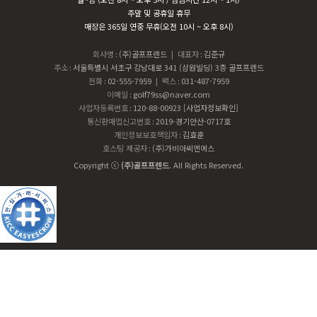
주말 및 공휴일 휴무
매장은 365일 연중 무휴(오전 10시 ~ 오후 8시)
회사명
:
(주)골프프렌드
| 대표자
:
김준규
주소
:
서울특별시 서초구 강남대로 341 (삼원빌딩) 3층 골프프렌드
전화
:
02-555-7959
| 팩스
:
031-487-7959
이메일
:
golf79ss@naver.com
사업자등록번호
:
120-88-00923
[사업자정보확인]
통신판매업신고번호
:
2019-경기안산-0717호
개인정보보호책임자
:
김효훈
호스팅 제공자
:
(주)가비아씨엔에스
Copyright ⓒ
(주)골프프렌드
. All Rights Reserved.