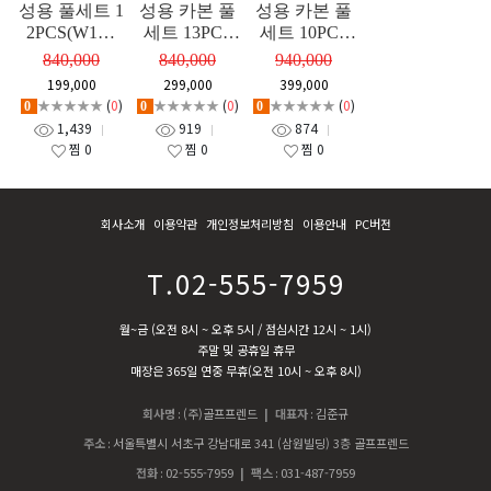
성용 풀세트 1
성용 카본 풀
성용 카본 풀
2PCS(W1+F
세트 13PCS
세트 10PCS
W+UT+8I+P)
(W1+FW+UT
(W1+FW+UT
840,000
840,000
940,000
+9I+P)
+6I+P)
199,000
299,000
399,000
★★★★★
(
0
)
★★★★★
(
0
)
★★★★★
(
0
)
0
0
0
1,439
919
874
찜
0
찜
0
찜
0
회사소개
이용약관
개인정보처리방침
이용안내
PC버전
T.02-555-7959
월~금 (오전 8시 ~ 오후 5시 / 점심시간 12시 ~ 1시)
주말 및 공휴일 휴무
매장은 365일 연중 무휴(오전 10시 ~ 오후 8시)
회사명
:
(주)골프프렌드
| 대표자
:
김준규
주소
:
서울특별시 서초구 강남대로 341 (삼원빌딩) 3층 골프프렌드
전화
:
02-555-7959
| 팩스
:
031-487-7959