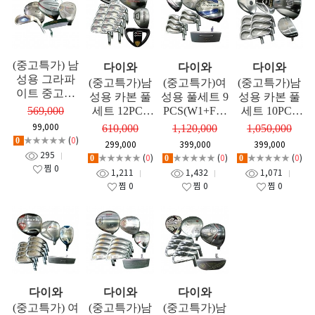
(중고특가) 남
다이와
다이와
다이와
성용 그라파
(중고특가)남
(중고특가)여
(중고특가)남
이트 중고풀
성용 카본 풀
성용 풀세트 9
성용 카본 풀
세트 구성 (W
569,000
세트 12PCS
PCS(W1+FW
세트 10PCS
1+FW+UT+9I
(W1+FW+UT
+UT+5I+P)
(W1+FW+UT
99,000
610,000
1,120,000
1,050,000
+PT)
+8I+P)
+6I+P)
★★★★★
(
0
)
0
299,000
399,000
399,000
295
★★★★★
(
0
)
★★★★★
(
0
)
★★★★★
(
0
)
0
0
0
찜
0
1,211
1,432
1,071
찜
0
찜
0
찜
0
다이와
다이와
다이와
(중고특가) 여
(중고특가)남
(중고특가)남