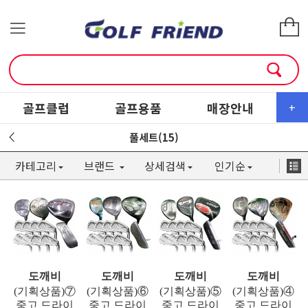
골프클럽
골프용품
매장안내
소
+
풀세트(15)
카테고리
브랜드
상세검색
인기순
도깨비
도깨비
도깨비
도깨비
(기획상품)⑦
(기획상품)⑥
(기획상품)⑤
(기획상품)④
중고 드라이
중고 드라이
중고 드라이
중고 드라이