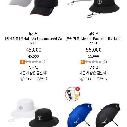
부쉬넬
부쉬넬
[카네정품] MetallicAir Unstructured Ca
[카네정품] MetallicPackable Bucket H
p GF
at GF
45,000
55,000
45,000
55,000
★★★★★
(
0
)
★★★★★
(
0
)
0
0
부쉬넬
부쉬넬
다른 사람은 뭘살까?
다른 사람은 뭘살까?
430
찜
0
438
찜
0