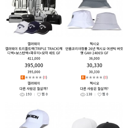
캘러웨이
젝시오
캘러웨이 트리플트랙(TRIPLE TRACK)캐
던롭코리아정품 26년 젝시오 어센틱 버킷
디백+보스턴백+파우치+모자 세트 GF
햇 GAH-24065I GF
411,000
36,000
395,000
30,330
395,000
30,330
★★★★★
(
0
)
★★★★★
(
0
)
0
0
캘러웨이
젝시오
다른 사람은 뭘살까?
다른 사람은 뭘살까?
193
찜
0
138
찜
0