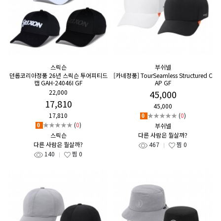
스릭슨
부쉬넬
던롭코리아정품 26년 스릭슨 투어피티드
[카네정품] TourSeamless Structured C
캡 GAH-24046I GF
AP GF
22,000
45,000
17,810
45,000
17,810
★★★★★
(
0
)
0
★★★★★
(
0
)
부쉬넬
0
스릭슨
다른 사람은 뭘살까?
다른 사람은 뭘살까?
467
찜
0
140
찜
0