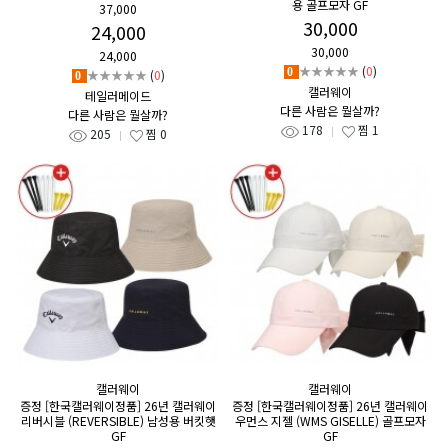
용 골프모자 GF
37,000
30,000
24,000
30,000
24,000
★★★★★
(
0
)
0
★★★★★
(
0
)
0
캘러웨이
테일러메이드
다른 사람은 뭘살까?
다른 사람은 뭘살까?
178
찜
1
205
찜
0
캘러웨이
캘러웨이
증정 [한국캘러웨이정품] 26년 캘러웨이
증정 [한국캘러웨이정품] 26년 캘러웨이
리버시블 (REVERSIBLE) 남성용 버킷햇
우먼스 지젤 (WMS GISELLE) 골프모자
GF
GF