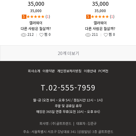
35,000
35,000
35,000
35,000
★★★★★
(
1
)
★★★★★
(
1
)
5
5
캘러웨이
캘러웨이
다른 사람은 뭘살까?
다른 사람은 뭘살까?
212
찜
0
211
찜
0
20
개 더보기
회사소개
이용약관
개인정보처리방침
이용안내
PC버전
T.02-555-7959
월~금 (오전 8시 ~ 오후 5시 / 점심시간 12시 ~ 1시)
주말 및 공휴일 휴무
매장은 365일 연중 무휴(오전 10시 ~ 오후 8시)
회사명
:
(주)골프프렌드
| 대표자
:
김준규
주소
:
서울특별시 서초구 강남대로 341 (삼원빌딩) 3층 골프프렌드