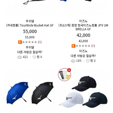
부쉬넬
미즈노
[카네정품] TourWide Bucket Hat GF
[최소5개] 증정 한국미즈노정품 JPX UM
BRELLA GF
55,000
42,000
55,000
42,000
★★★★★
(
0
)
0
★★★★★
(
0
)
0
부쉬넬
미즈노
다른 사람은 뭘살까?
다른 사람은 뭘살까?
421
찜
0
185
찜
0