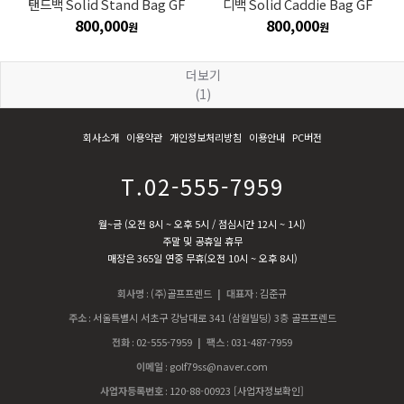
탠드백 Solid Stand Bag GF
디백 Solid Caddie Bag GF
800,000
800,000
원
원
더보기
(1)
회사소개
이용약관
개인정보처리방침
이용안내
PC버전
T.02-555-7959
월~금 (오전 8시 ~ 오후 5시 / 점심시간 12시 ~ 1시)
주말 및 공휴일 휴무
매장은 365일 연중 무휴(오전 10시 ~ 오후 8시)
회사명
:
(주)골프프렌드
| 대표자
:
김준규
주소
:
서울특별시 서초구 강남대로 341 (삼원빌딩) 3층 골프프렌드
전화
:
02-555-7959
| 팩스
:
031-487-7959
이메일
:
golf79ss@naver.com
사업자등록번호
:
120-88-00923
[사업자정보확인]