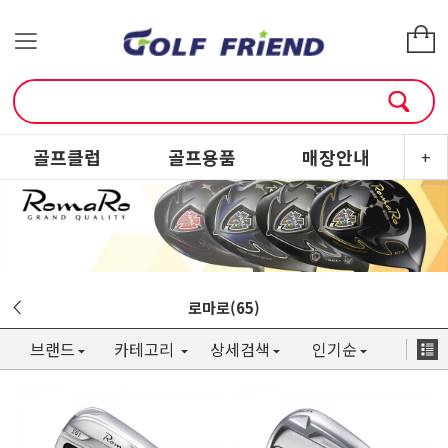
골프클럽
골프용품
매장안내
소
+
로마로(65)
브랜드
카테고리
상세검색
인기순