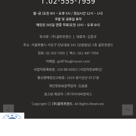
T.02-555-7959
월~금 (오전 8시 ~ 오후 5시 / 점심시간 12시 ~ 1시)
주말 및 공휴일 휴무
매장은 365일 연중 무휴(오전 10시 ~ 오후 8시)
회사명
:
(주)골프프렌드
| 대표자
:
김준규
주소
:
서울특별시 서초구 강남대로 341 (삼원빌딩) 3층 골프프렌드
전화
:
02-555-7959
| 팩스
:
031-487-7959
이메일
:
golf79ss@naver.com
사업자등록번호
:
120-88-00923
[사업자정보확인]
통신판매업신고번호
:
2019-경기안산-0717호
개인정보보호책임자
:
김효훈
호스팅 제공자
:
(주)가비아씨엔에스
Copyright ⓒ
(주)골프프렌드
. All Rights Reserved.