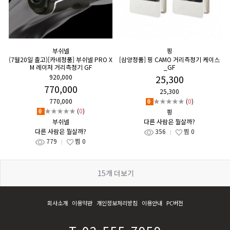
부쉬넬
핑
(7월20일 출고)[카네정품] 부쉬넬 PRO X
[삼양정품] 핑 CAMO 거리측정기 케이스
M 레이저 거리측정기 GF
_GF
920,000
25,300
770,000
25,300
770,000
★★★★★
(
0
)
0
★★★★★
(
0
)
핑
0
부쉬넬
다른 사람은 뭘살까?
다른 사람은 뭘살까?
356
찜
0
779
찜
0
15
개 더보기
회사소개
이용약관
개인정보처리방침
이용안내
PC버전