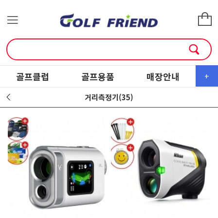
골프클럽
골프용품
매장안내
소
+
거리측정기(35)