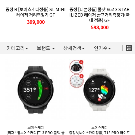
증정 B [보이스캐디정품] SL MINI
증정 [니콘정품] 쿨샷 프로 3 STAB
레이저 거리측정기 GF
ILIZED 레이저 골프거리측정기(국
내 정품) GF
399,000
598,000
카테고리
브랜드
상세검색
인기순
보이스캐디
보이스캐디
[리퍼브][보이스캐디]T13 PRO 블랙 골
증정A[보이스캐디정품] T13 PRO 화이트