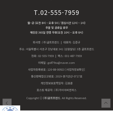
T.02-555-7959
월~금 (오전 8시 ~ 오후 5시 / 점심시간 12시 ~ 1시)
주말 및 공휴일 휴무
매장은 365일 연중 무휴(오전 10시 ~ 오후 8시)
회사명
:
(주)골프프렌드
| 대표자
:
김준규
주소
:
서울특별시 서초구 강남대로 341 (삼원빌딩) 3층 골프프렌드
전화
:
02-555-7959
| 팩스
:
031-487-7959
이메일
:
golf79ss@naver.com
사업자등록번호
:
120-88-00923
[사업자정보확인]
통신판매업신고번호
:
2019-경기안산-0717호
개인정보보호책임자
:
김효훈
호스팅 제공자
:
(주)가비아씨엔에스
Copyright ⓒ
(주)골프프렌드
. All Rights Reserved.