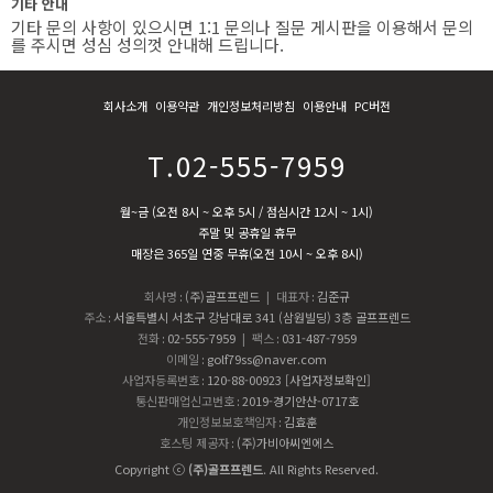
기타 안내
기타 문의 사항이 있으시면 1:1 문의나 질문 게시판을 이용해서 문의
를 주시면 성심 성의껏 안내해 드립니다.
회사소개
이용약관
개인정보처리방침
이용안내
PC버전
T.02-555-7959
월~금 (오전 8시 ~ 오후 5시 / 점심시간 12시 ~ 1시)
주말 및 공휴일 휴무
매장은 365일 연중 무휴(오전 10시 ~ 오후 8시)
회사명
:
(주)골프프렌드
| 대표자
:
김준규
주소
:
서울특별시 서초구 강남대로 341 (삼원빌딩) 3층 골프프렌드
전화
:
02-555-7959
| 팩스
:
031-487-7959
이메일
:
golf79ss@naver.com
사업자등록번호
:
120-88-00923
[사업자정보확인]
통신판매업신고번호
:
2019-경기안산-0717호
개인정보보호책임자
:
김효훈
호스팅 제공자
:
(주)가비아씨엔에스
Copyright ⓒ
(주)골프프렌드
. All Rights Reserved.