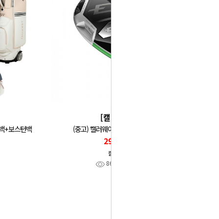
[캘러웨이]
캐디백+보스턴백
(중고) 캘러웨이 ELYTE X 드라이버
290,000
캘러웨이
86
찜
0