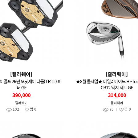
[캘러웨이]
[캘러웨이]
골프 26년 오딧세이 터틀(TRTL) 퍼
★8월 쿨세일★ 테일러메이드 Hi-To
터 GF
CB12 웨지 세트 GF
390,000
314,000
캘러웨이
캘러웨이
192
찜
0
75
찜
0