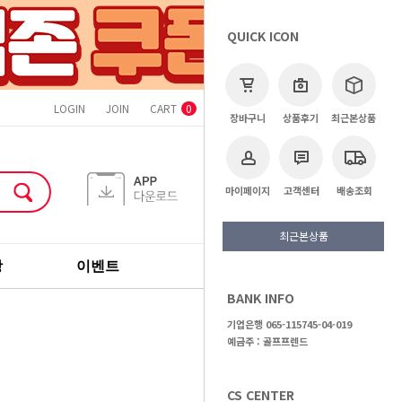
QUICK ICON
LOGIN
JOIN
CART
ORDER
MYPAGE
CS CENTER
0
장바구니
상품후기
최근본상품
마이페이지
고객센터
배송조회
최근본상품
장
이벤트
기획전
브랜드
BANK INFO
>
캘러웨이
기업은행 065-115745-04-019
예금주 : 골프프렌드
CS CENTER