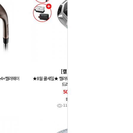
[캘러웨이]
e4+캘러웨이
★8월 쿨세일★ 캘러웨이 엘리트 (ELYTE) 남성용
드라이버 GF
503,000
캘러웨이
111
찜
0