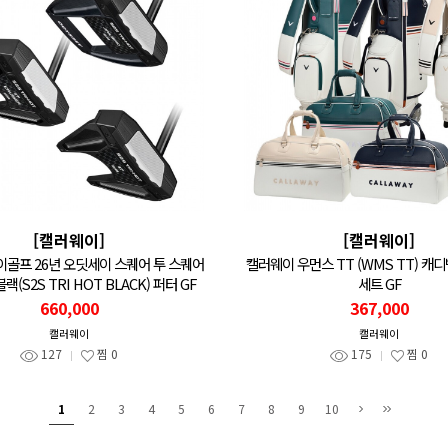
[캘러웨이]
[캘러웨이]
골프 26년 오딧세이 스퀘어 투 스퀘어
캘러웨이 우먼스 TT (WMS TT) 
(S2S TRI HOT BLACK) 퍼터 GF
세트 GF
660,000
367,000
캘러웨이
캘러웨이
127
찜
0
175
찜
0
1
2
3
4
5
6
7
8
9
10