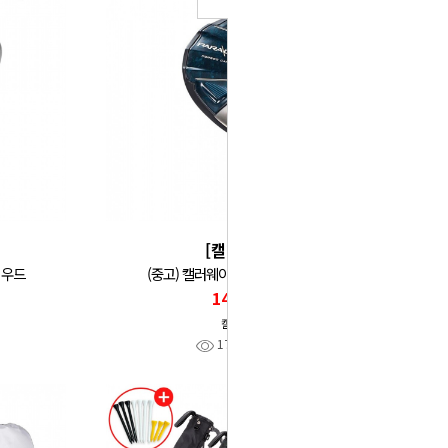
[캘러웨이]
 우드
(중고) 캘러웨이 패러다임 여성 우드
140,000
캘러웨이
17
찜
0