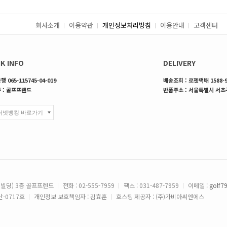
회사소개
이용약관
개인정보처리방침
이용안내
고객센터
K INFO
DELIVERY
 065-115745-04-019
배송조회 : 로젠택배 1588-9
 : 골프프렌드
반품주소 : 서울특별시 서초구
원빌딩) 3층 골프프렌드
전화 : 02-555-7959
팩스 : 031-487-7959
이메일 :
golf7
-0717호
개인정보 보호책임자 : 김효훈
호스팅 제공자 : (주)가비아씨엔에스