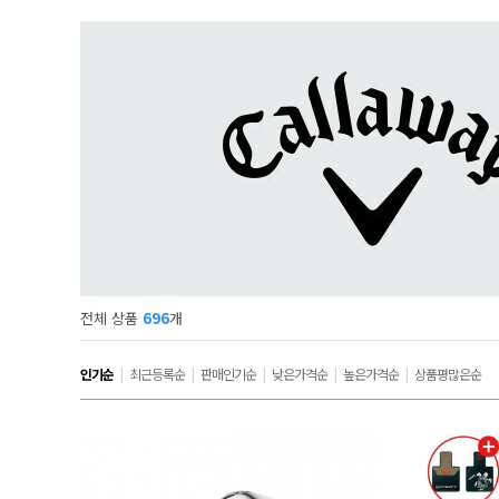
전체 상품
696
개
인기순
|
최근등록순
|
판매인기순
|
낮은가격순
|
높은가격순
|
상품평많은순