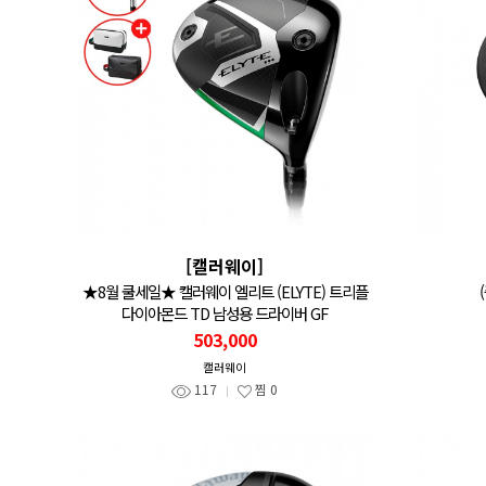
[캘러웨이]
★8월 쿨세일★ 캘러웨이 엘리트 (ELYTE) 트리플
다이아몬드 TD 남성용 드라이버 GF
503,000
캘러웨이
117
찜
0