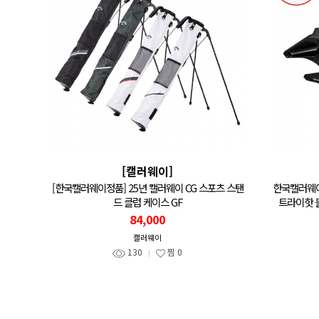
[캘러웨이]
[한국캘러웨이정품] 25년 캘러웨이 CG 스포츠 스탠
한국캘러웨이
드 클럽 케이스 GF
트라이핫 블랙
84,000
캘러웨이
130
찜
0