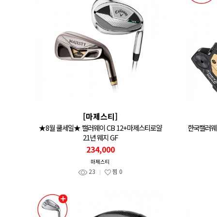
[마제스티]
★8월 쿨세일★ 캘러웨이 CB 12+마제스티로얄
한국캘러웨이
21년 웨지 GF
234,000
마제스티
23
찜
0