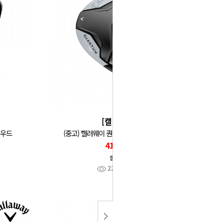
[캘러웨이]
 우드
(중고) 캘러웨이 퀀텀 맥스패스트 여성 우드
410,000
캘러웨이
22
찜
0