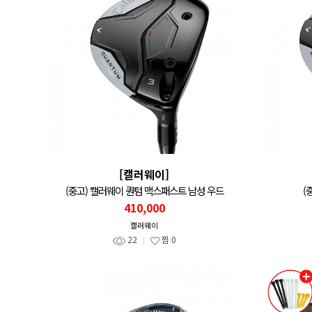
[캘러웨이]
(중고) 캘러웨이 퀀텀 맥스패스트 남성 우드
(
410,000
캘러웨이
22
찜
0