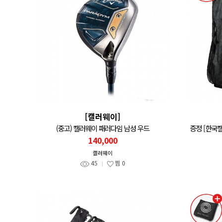
[캘러웨이]
(중고) 캘러웨이 패러다임 남성 우드
증정 [한국캘
140,000
캘러웨이
45
찜
0