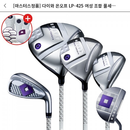
[마스터스정품] 다이와 온오프 LP-425 여성 조합 풀세트 화이트 L강도(11PCS)(D+FW+UT+7I+PUTTER) GF