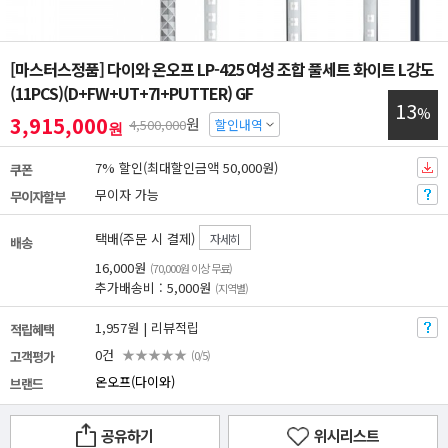
[마스터스정품] 다이와 온오프 LP-425 여성 조합 풀세트 화이트 L강도
(11PCS)(D+FW+UT+7I+PUTTER) GF
13
%
3,915,000
원
4,500,000
할인내역
원
7% 할인(최대할인금액 50,000원)
쿠폰
무이자 가능
무이자할부
택배(주문 시 결제)
자세히
배송
16,000원
(70,000원 이상 무료)
추가배송비 : 5,000원
(지역별)
1,957원 | 리뷰적립
적립혜택
0건
★★★★★
고객평가
(0/5)
온오프(다이와)
브랜드
공유하기
위시리스트