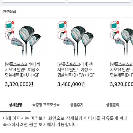
관련상품
[던롭스포츠코리아] 젝
[던롭스포츠코리아] 젝
[던롭스포츠코
시오14 틸민트 여성 조
시오14 틸민트 여성 조
시오14 틸민트
합풀세트 (D+U+I) GF
합풀세트 (D+FW+I) GF
합풀세트 (D+F
GF
3,320,000원
3,460,000원
3,920,00
상세설명
★증정 프로모션★
상품후기
상품문의
아래 이미지는 미리보기 화면으로 상세설명 이미지를 자유롭게 확대
축소하시려면 원본 보기에서 가능합니다.