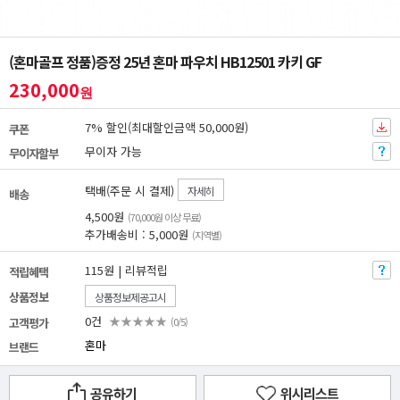
(혼마골프 정품)증정 25년 혼마 파우치 HB12501 카키 GF
230,000
원
7% 할인(최대할인금액 50,000원)
쿠폰
무이자 가능
무이자할부
택배(주문 시 결제)
자세히
배송
4,500원
(70,000원 이상 무료)
추가배송비 : 5,000원
(지역별)
115원 | 리뷰적립
적립혜택
상품정보
상품정보제공고시
0건
★★★★★
고객평가
(0/5)
혼마
브랜드
공유하기
위시리스트