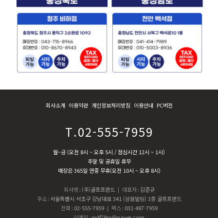
회사소개
이용약관
개인정보처리방침
이용안내
PC버전
T.02-555-7959
월~금 (오전 8시 ~ 오후 5시 / 점심시간 12시 ~ 1시)
주말 및 공휴일 휴무
매장은 365일 연중 무휴(오전 10시 ~ 오후 8시)
회사명
:
(주)골프프렌드
| 대표자
:
김준규
주소
:
서울특별시 서초구 강남대로 341 (삼원빌딩) 3층 골프프렌드
전화
:
02-555-7959
| 팩스
:
031-487-7959
이메일
:
golf79ss@naver.com