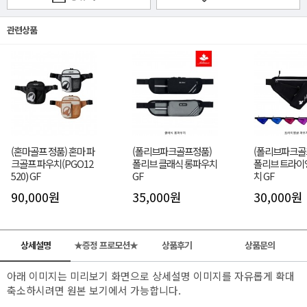
관련상품
(혼마골프 정품) 혼마 파
(폴리브파크골프정품)
(폴리브파크골
크골프 파우치(PGO12
폴리브 클래식 롱파우치
폴리브 트라이
520) GF
GF
치 GF
90,000원
35,000원
30,000원
상세설명
★증정 프로모션★
상품후기
상품문의
아래 이미지는 미리보기 화면으로 상세설명 이미지를 자유롭게 확대
축소하시려면 원본 보기에서 가능합니다.