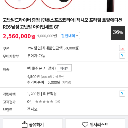
고반발드라이버 증정 [던롭스포츠코리아] 젝시오 프라임 로얄에디션
RE6 남성 고반발 아이언세트 GF
36
%
2,560,000
원
4,000,000
할인내역
원
7% 할인(최대할인금액 50,000원)
쿠폰
무이자 가능
무이자할부
택배(주문 시 결제)
자세히
배송
4,500원
(70,000원 이상 무료)
추가배송비 : 5,000원
(지역별)
1,280원 | 리뷰적립
적립혜택
0건
★★★★★
고객평가
(0/5)
젝시오
브랜드
공유하기
위시리스트