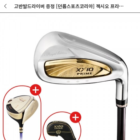
고반발드라이버 증정 [던롭스포츠코리아] 젝시오 프라임 로얄에디션 RE6 남성 고반발 아이언세트 GF