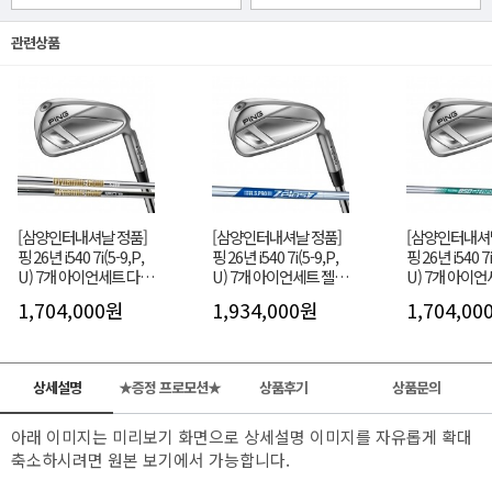
관련상품
[삼양인터내셔날 정품]
[삼양인터내셔날 정품]
[삼양인터내셔
핑 26년 i540 7i(5-9,P,
핑 26년 i540 7i(5-9,P,
핑 26년 i540 7i
U) 7개 아이언세트 다이
U) 7개 아이언세트 젤로
U) 7개 아이언
나믹 골드(다골) 샤프트
스(ZELOS) 샤프트 특주
PRO NEO샤
1,704,000원
1,934,000원
1,704,00
특주 GF
GF
GF
상세설명
★증정 프로모션★
상품후기
상품문의
아래 이미지는 미리보기 화면으로 상세설명 이미지를 자유롭게 확대
축소하시려면 원본 보기에서 가능합니다.