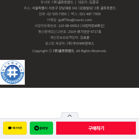
회사명
:
(주)골프프렌드
| 대표자
:
김준규
주소
:
서울특별시 서초구 강남대로 341 (삼원빌딩) 3층 골프프렌드
전화
:
02-555-7959
| 팩스
:
031-487-7959
이메일
:
golf79ss@naver.com
사업자등록번호
:
120-88-00923
[사업자정보확인]
통신판매업신고번호
:
2019-경기안산-0717호
개인정보보호책임자
:
김효훈
호스팅 제공자
:
(주)가비아씨엔에스
Copyright ⓒ
(주)골프프렌드
. All Rights Reserved.