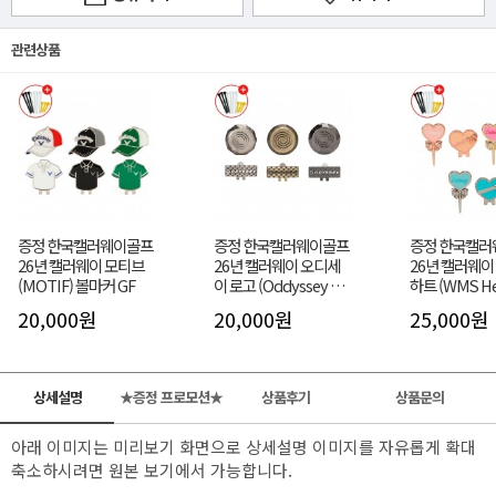
관련상품
증정 한국캘러웨이골프
증정 한국캘러웨이골프
증정 한국캘러
26년 캘러웨이 모티브
26년 캘러웨이 오디세
26년 캘러웨이
(MOTIF) 볼마커 GF
이 로고 (Oddyssey LO
하트 (WMS He
GO) 볼마커 GF
마커 GF
20,000원
20,000원
25,000원
상세설명
★증정 프로모션★
상품후기
상품문의
아래 이미지는 미리보기 화면으로 상세설명 이미지를 자유롭게 확대
축소하시려면 원본 보기에서 가능합니다.