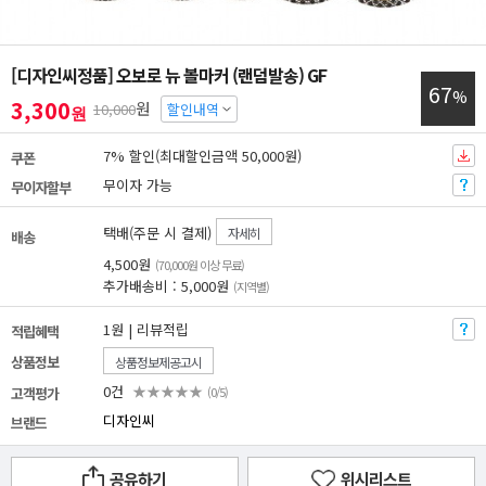
[디자인씨정품] 오보로 뉴 볼마커 (랜덤발송) GF
67
%
3,300
원
10,000
할인내역
원
7% 할인(최대할인금액 50,000원)
쿠폰
무이자 가능
무이자할부
택배(주문 시 결제)
자세히
배송
4,500원
(70,000원 이상 무료)
추가배송비 : 5,000원
(지역별)
1원 | 리뷰적립
적립혜택
상품정보
상품정보제공고시
0건
★★★★★
고객평가
(0/5)
디자인씨
브랜드
공유하기
위시리스트