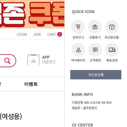
QUICK ICON
LOGIN
JOIN
CART
ORDER
MYPAGE
CS CENTER
0
장바구니
상품후기
최근본상품
마이페이지
고객센터
배송조회
최근본상품
장
이벤트
기획전
브랜드
BANK INFO
>
신품클럽
>
드라이버
기업은행 065-115745-04-019
예금주 : 골프프렌드
(여성용)
CS CENTER