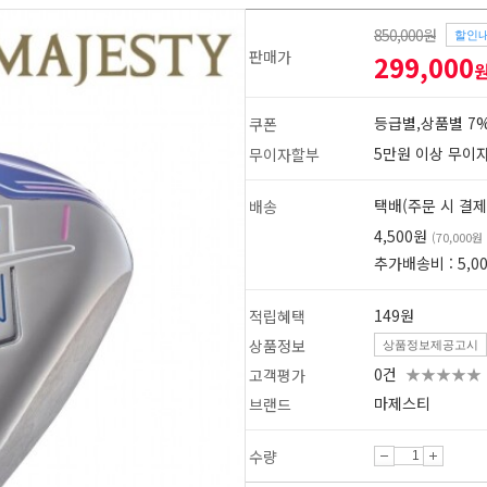
850,000원
할인
판매가
299,000
등급별,상품별 7%
쿠폰
5만원 이상 무이
무이자할부
택배(주문 시 결제
배송
4,500원
(70,000
추가배송비 : 5,0
149원
적립혜택
상품정보
상품정보제공고시
0건
★★★★★
고객평가
마제스티
브랜드
1
2
수량