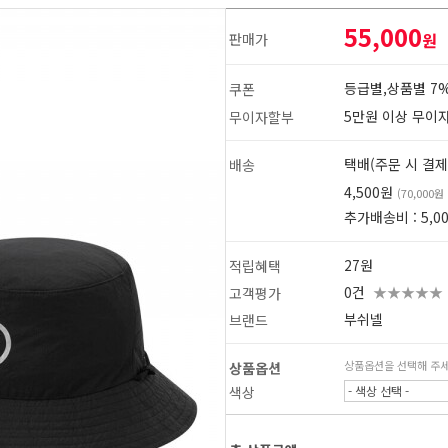
55,000
원
판매가
등급별,상품별 7%
쿠폰
5만원 이상 무이
무이자할부
택배(주문 시 결제
배송
4,500원
(70,000
추가배송비 : 5,0
27원
적립혜택
0건
★★★★★
고객평가
부쉬넬
브랜드
상품옵션을 선택해 주
상품옵션
1
2
색상
- 색상 선택 -