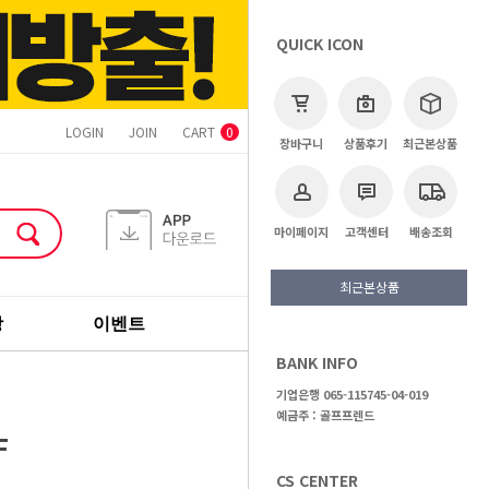
QUICK ICON
LOGIN
JOIN
CART
ORDER
MYPAGE
CS CENTER
0
장바구니
상품후기
최근본상품
마이페이지
고객센터
배송조회
최근본상품
장
이벤트
기획전
브랜드
BANK INFO
>
골프용품
>
골프모자
기업은행 065-115745-04-019
예금주 : 골프프렌드
F
CS CENTER