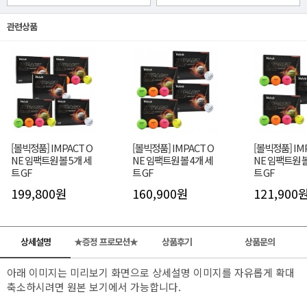
관련상품
[볼빅정품] IMPACT O
[볼빅정품] IMPACT O
[볼빅정품] IM
NE 임팩트원 볼 5개 세
NE 임팩트원 볼 4개 세
NE 임팩트원 볼
트 GF
트 GF
트 GF
199,800원
160,900원
121,900
상세설명
★증정 프로모션★
상품후기
상품문의
아래 이미지는 미리보기 화면으로 상세설명 이미지를 자유롭게 확대
축소하시려면 원본 보기에서 가능합니다.