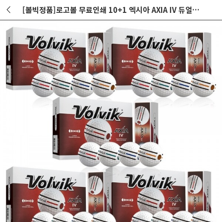
[볼빅정품]로고볼 무료인쇄 10+1 엑시아 AXIA IV 듀얼코어 골프공 (4PC/12구) 5개 세트 GF