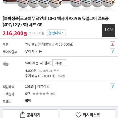
[볼빅정품]로고볼 무료인쇄 10+1 엑시아 AXIA IV 듀얼코어 골프공
(4PC/12구) 5개 세트 GF
14
%
216,300
원
250,000
할인내역
원
7% 할인(최대할인금액 50,000원)
쿠폰
무이자 가능
무이자할부
택배(주문 시 결제)
자세히
배송
4,000원
(50,000원 이상 무료)
추가배송비 : 8,000원
(지역별)
108원 | 리뷰적립
적립혜택
0건
★★★★★
고객평가
(0/5)
볼빅
브랜드
공유하기
위시리스트