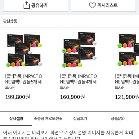
공유하기
위시리스트
관련상품
[볼빅정품] IMPACT O
[볼빅정품] IMPACT O
[볼빅정품] IM
NE 임팩트원 볼 5개 세
NE 임팩트원 볼 4개 세
NE 임팩트원 볼
트 GF
트 GF
트 GF
199,800원
160,900원
121,900
상세설명
★증정 프로모션★
상품후기
상품문의
아래 이미지는 미리보기 화면으로 상세설명 이미지를 자유롭게 확대
축소하시려면 원본 보기에서 가능합니다.