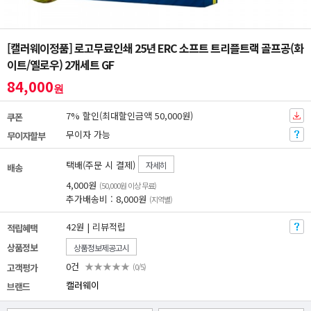
[캘러웨이정품] 로고무료인쇄 25년 ERC 소프트 트리플트랙 골프공(화
이트/옐로우) 2개세트 GF
84,000
원
7% 할인(최대할인금액 50,000원)
쿠폰
무이자 가능
무이자할부
택배(주문 시 결제)
자세히
배송
4,000원
(50,000원 이상 무료)
추가배송비 : 8,000원
(지역별)
42원 | 리뷰적립
적립혜택
상품정보
상품정보제공고시
0건
★★★★★
고객평가
(0/5)
캘러웨이
브랜드