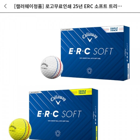
[캘러웨이정품] 로고무료인쇄 25년 ERC 소프트 트리플트랙 골프공(화이트/옐로우) 2개세트 GF