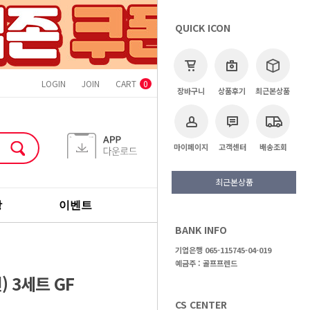
QUICK ICON
LOGIN
JOIN
CART
ORDER
MYPAGE
CS CENTER
0
장바구니
상품후기
최근본상품
마이페이지
고객센터
배송조회
최근본상품
장
이벤트
기획전
브랜드
BANK INFO
>
골프용품
>
골프공
기업은행 065-115745-04-019
예금주 : 골프프렌드
 3세트 GF
CS CENTER