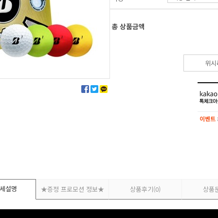
총 상품금액
위시
이벤트
이벤트
세설명
★증정 프로모션 정보★
상품후기
(0)
상품