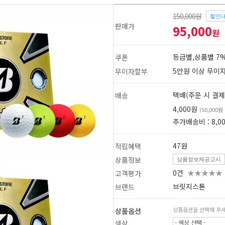
150,000원
할인
판매가
95,000
원
등급별,상품별 7%
쿠폰
5만원 이상 무이
무이자할부
택배(주문 시 결제
배송
4,000원
(50,000
추가배송비 : 8,0
47원
적립혜택
상품정보
상품정보제공고시
0건
★★★★★
고객평가
브릿지스톤
브랜드
1
2
상품옵션을 선택해 주
상품옵션
색상
- 색상 선택 -