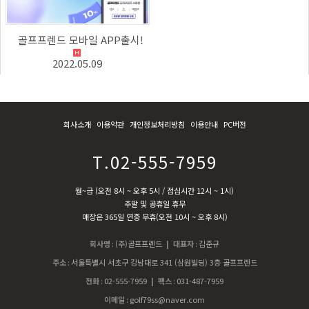
골프프렌드 모바일 APP출시!
2022.05.09
회사소개
이용약관
개인정보처리방침
이용안내
PC버전
T.02-555-7959
월~금 (오전 8시 ~ 오후 5시 / 점심시간 12시 ~ 1시)
주말 및 공휴일 휴무
매장은 365일 연중 무휴(오전 10시 ~ 오후 8시)
회사명
:
(주)골프프렌드
| 대표자
:
김준규
주소
:
서울특별시 서초구 강남대로 341 (삼원빌딩) 3층 골프프렌드
전화
:
02-555-7959
| 팩스
:
031-487-7959
이메일
:
golf79ss@naver.com