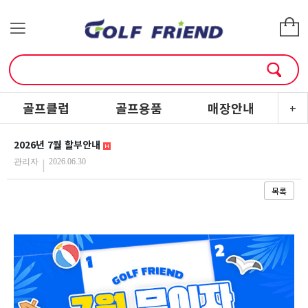
골프클럽
골프용품
매장안내
소
+
2026년 7월 할부안내
|
관리자
2026.06.30
목록