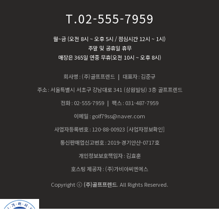
T.02-555-7959
월~금 (오전 8시 ~ 오후 5시 / 점심시간 12시 ~ 1시)
주말 및 공휴일 휴무
매장은 365일 연중 무휴(오전 10시 ~ 오후 8시)
회사명
:
(주)골프프렌드
| 대표자
:
김준규
주소
:
서울특별시 서초구 강남대로 341 (삼원빌딩) 3층 골프프렌드
전화
:
02-555-7959
| 팩스
:
031-487-7959
이메일
:
golf79ss@naver.com
사업자등록번호
:
120-88-00923
[사업자정보확인]
통신판매업신고번호
:
2019-경기안산-0717호
개인정보보호책임자
:
김효훈
호스팅 제공자
:
(주)가비아씨엔에스
Copyright ⓒ
(주)골프프렌드
. All Rights Reserved.