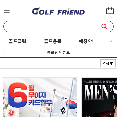
골프클럽
골프용품
매장안내
소
+
종료된 이벤트
검색 ▼