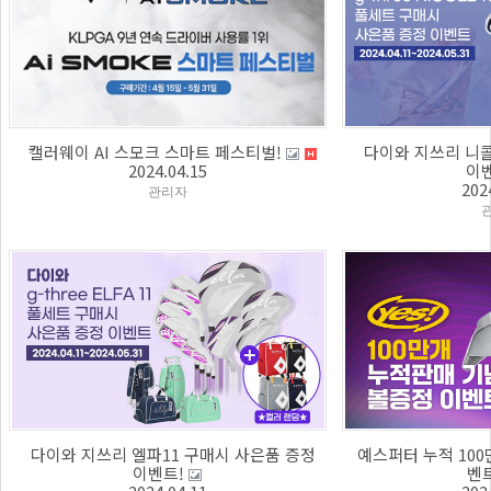
캘러웨이 AI 스모크 스마트 페스티벌!
다이와 지쓰리 니콜
2024.04.15
이
202
관리자
다이와 지쓰리 엘파11 구매시 사은품 증정
예스퍼터 누적 100
이벤트!
벤