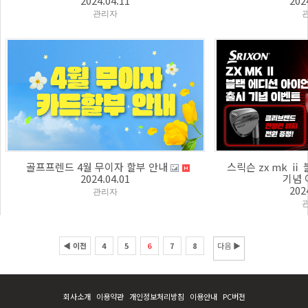
2024.04.11
202
관리자
골프프렌드 4월 무이자 할부 안내
스릭슨 zx mk ⅱ
2024.04.01
기념 이
202
관리자
◀ 이전
4
5
6
7
8
다음 ▶
회사소개
이용약관
개인정보처리방침
이용안내
PC버전