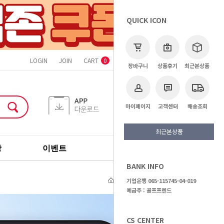
QUICK ICON
LOGIN
JOIN
CART
ORDER
MYPAGE
CS CENTER
0
장바구니
상품후기
최근본상품
마이페이지
고객센터
배송조회
최근본상품
장
이벤트
기획전
브랜드
BANK INFO
고객센터
종료된 이벤트
기업은행 065-115745-04-019
예금주 : 골프프렌드
CS CENTER