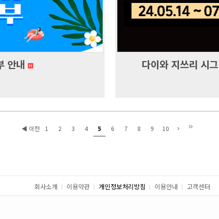
부 안내
다이와 지쓰리 시그니
◀ 이전
1
2
3
4
5
6
7
8
9
10
회사소개
이용약관
개인정보처리방침
이용안내
고객센터