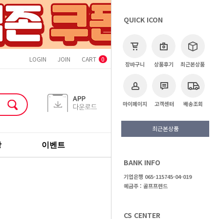
QUICK ICON
LOGIN
JOIN
CART
ORDER
MYPAGE
CS CENTER
0
장바구니
상품후기
최근본상품
마이페이지
고객센터
배송조회
최근본상품
장
이벤트
기획전
브랜드
BANK INFO
>
골프용품
>
골프모자
기업은행 065-115745-04-019
예금주 : 골프프렌드
CS CENTER