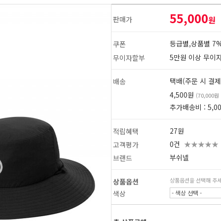
55,000
원
판매가
등급별,상품별 7%
쿠폰
5만원 이상 무이
무이자할부
택배(주문 시 결제
배송
4,500원
(70,000
추가배송비 : 5,0
27원
적립혜택
0건
★★★★★
고객평가
부쉬넬
브랜드
상품옵션을 선택해 주
상품옵션
1
2
색상
- 색상 선택 -