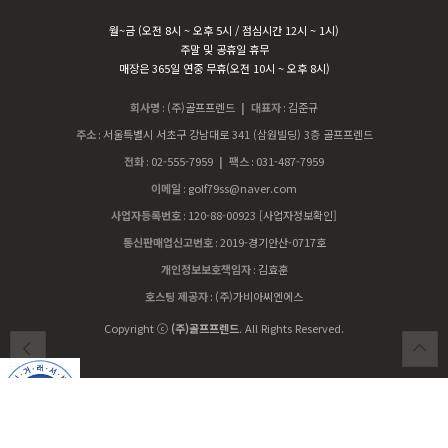
월~금 (오전 8시 ~ 오후 5시 / 점심시간 12시 ~ 1시)
주말 및 공휴일 휴무
매장은 365일 연중 무휴(오전 10시 ~ 오후 8시)
회사명
:
(주)골프프렌드
| 대표자
:
김준규
주소
:
서울특별시 서초구 강남대로 341 (삼원빌딩) 3층 골프프렌드
전화
:
02-555-7959
| 팩스
:
031-487-7959
이메일
:
golf79ss@naver.com
사업자등록번호
:
120-88-00923
[사업자정보확인]
통신판매업신고번호
:
2019-경기안산-0717호
개인정보보호책임자
:
김효훈
호스팅 제공자
:
(주)가비아씨엔에스
Copyright ⓒ
(주)골프프렌드
. All Rights Reserved.