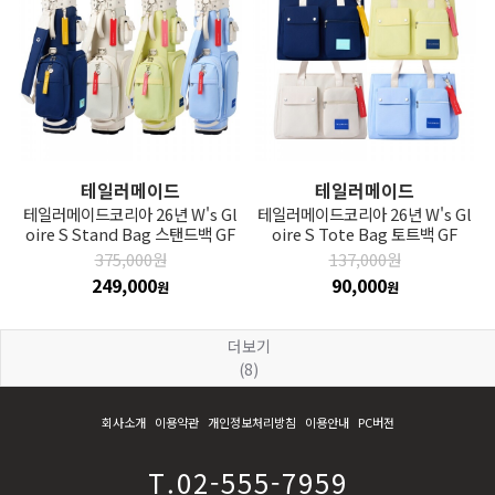
테일러메이드
테일러메이드
테일러메이드코리아 26년 W's Gl
테일러메이드코리아 26년 W's Gl
oire S Stand Bag 스탠드백 GF
oire S Tote Bag 토트백 GF
375,000원
137,000원
249,000
90,000
원
원
더보기
(8)
회사소개
이용약관
개인정보처리방침
이용안내
PC버전
T.02-555-7959