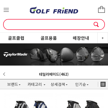
골프클럽
골프용품
매장안내
소
+
테일러메이드(462)
브랜드
카테고리
상세검색
인기순