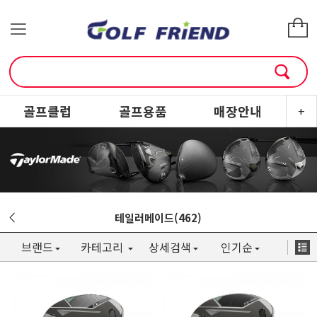
골프클럽
골프용품
매장안내
소
+
테일러메이드(462)
브랜드
카테고리
상세검색
인기순