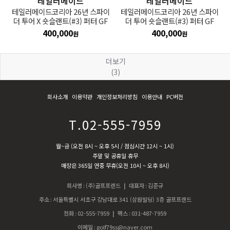
테일러메이드
테일러메이드
테일러메이드코리아 26년 스파이
테일러메이드코리아 26년 스파이
더 투어 X 숏슬랜트(#3) 퍼터 GF
더 투어 숏슬랜트(#3) 퍼터 GF
400,000
400,000
원
원
더보기
(3)
회사소개
이용약관
개인정보처리방침
이용안내
PC버전
T.02-555-7959
월~금 (오전 8시 ~ 오후 5시 / 점심시간 12시 ~ 1시)
주말 및 공휴일 휴무
매장은 365일 연중 무휴(오전 10시 ~ 오후 8시)
회사명
:
(주)골프프렌드
| 대표자
:
김준규
주소
:
서울특별시 서초구 강남대로 341 (삼원빌딩) 3층 골프프렌드
전화
:
02-555-7959
| 팩스
:
031-487-7959
이메일
:
golf79ss@naver.com