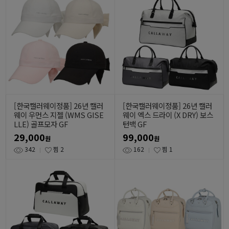
[한국캘러웨이정품] 26년 캘러
[한국캘러웨이정품] 26년 캘러
웨이 우먼스 지젤 (WMS GISE
웨이 엑스 드라이 (X DRY) 보스
LLE) 골프모자 GF
턴백 GF
29,000
99,000
원
원
342
찜
2
162
찜
1