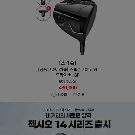
[스릭슨]
[던롭코리아정품] 스릭슨 ZXI 남성
드라이버_GF
800,000
원
430,000
1,348
찜
0