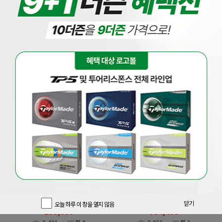
베스트
드라이버
우드
유틸
아이언
웨지
퍼터
풀세트
[마제스티]
[핑]
[마제스티코리아정품] 21년 마루망
증정 삼양인터내셔날정품 핑 G440
SG 고반발 드라이버(여성용)
MAX 드라이버 GF
850,000
원
1,010,000
원
닫기
오늘 하루 이 창을 열지 않음
299,000
754,400