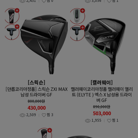
2,431
찜
0
3,056
찜
1
[스릭슨]
[캘러웨이]
[던롭코리아정품] 스릭슨 ZXI MAX
캘러웨이코리아정품 캘러웨이 엘리
남성 드라이버 GF
트 (ELYTE ) 엑스 X 남성용 드라이
버 GF
800,000
원
430,000
890,000
원
503,000
2,509
찜
3
1,955
찜
1