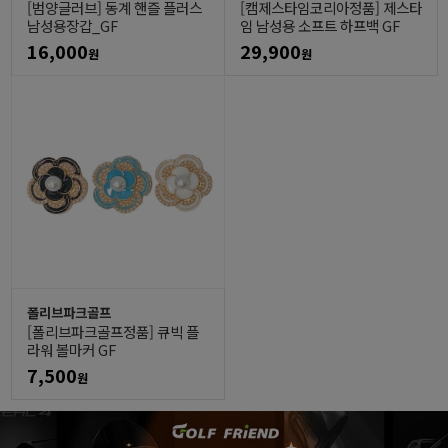
[범양글러브] 동계 핸즐 플러스
[캠제스타임코리아정품] 제스타
남성용장갑_GF
임 남성용 소프트 하프백 GF
16,000
29,900
원
원
폴리브파크골프
[폴리브파크골프정품] 큐빅 플
라워 볼마커 GF
7,500
원