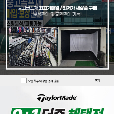
기간한정 클럽
기간한정 용품
추천 중고풀세트
[크리션]
[PRGR]
[리퍼브특가/색바램][글로벌니힐로
[리퍼브 상품] 프로기아 정품 22년
닫기
오늘 하루 이 창을 열지 않음
정품] 크리션 DADT 루즈 스탠드백
피알지알 PRGR 03 포지드 8 아이
_GF
언 여성 L강도 GF
196,900
890,000
크리션
PRGR