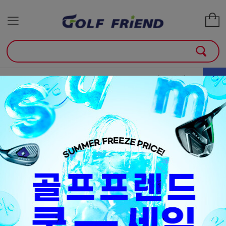
골프클럽
골프용품
매장안내
소
+