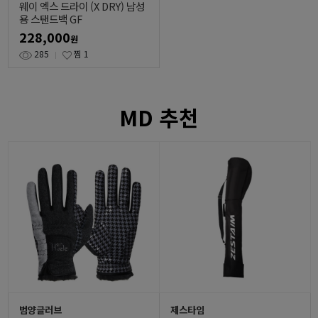
웨이 엑스 드라이 (X DRY) 남성
용 스탠드백 GF
228,000
원
285
찜
1
MD 추천
범양글러브
제스타임